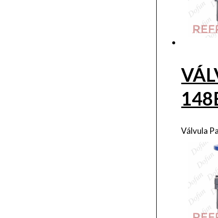
VÁL
148
Válvula P