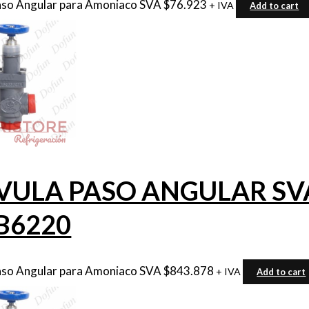
aso Angular para Amoniaco SVA
$
76.923
+ IVA
Add to cart
VULA PASO ANGULAR SVA 
B6220
aso Angular para Amoniaco SVA
$
843.878
+ IVA
Add to cart