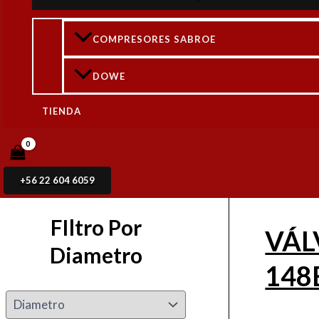
148
COMPRESORES SABROE
Válvula P
DOWE
TIENDA
VÁLVULA PASO ANGULAR SVA
DN-100 (4 In) 148B6020
Rated
0
out of 5
$
404.615
+ IVA
+56 22 604 6059
FIltro Por
VÁL
Diametro
148