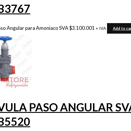
B3767
aso Angular para Amoniaco SVA
$
3.100.001
+ IVA
Add to ca
VULA PASO ANGULAR SVA 
B5520