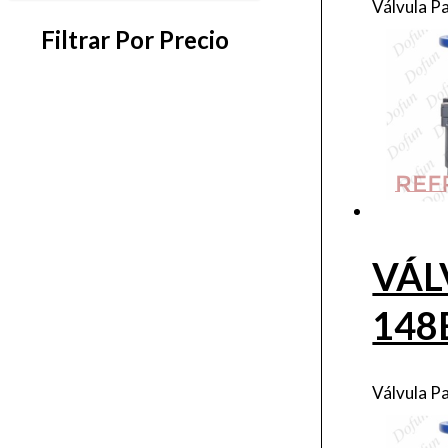
Válvula P
Filtrar Por Precio
VÁL
148
Válvula P