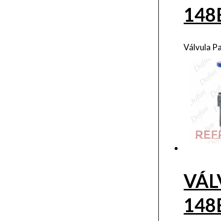
148
Válvula P
VÁL
148