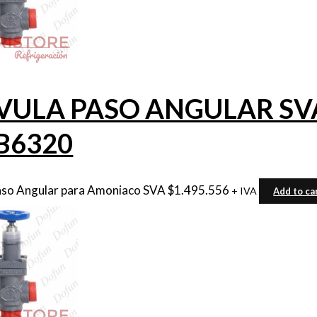
VULA PASO ANGULAR SVA 
B6320
aso Angular para Amoniaco SVA
$
1.495.556
+ IVA
Add to ca