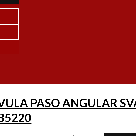
B6120
aso Angular para Amoniaco SVA
$
608.889
+ IVA
Add to cart
VULA PASO ANGULAR SVA 
B5220