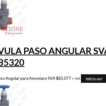
VULA PASO ANGULAR SVA 
B5320
aso Angular para Amoniaco SVA
$
83.077
+ IVA
Add to cart