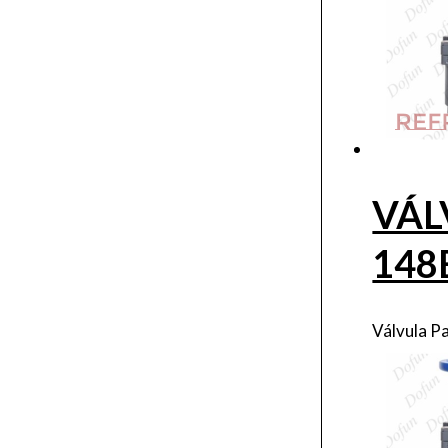
VÁL
148
Válvula P