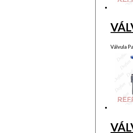
VÁL
Válvula P
VÁL