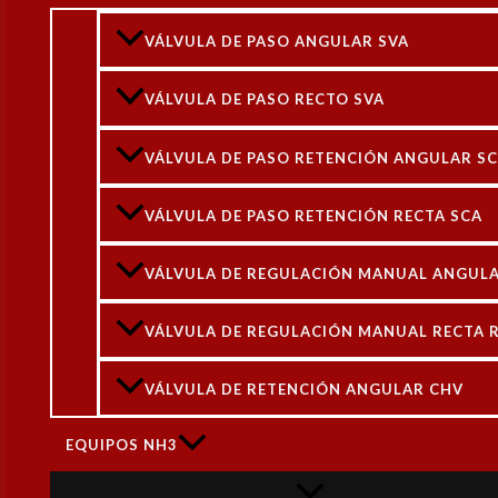
VÁL
VÁLVULA DE PASO ANGULAR SVA
VÁLVULA PASO ANGULAR SVA
148
DN-15 (1/2 In) 148B5220
Rated
5.00
out of 5
VÁLVULA DE PASO RECTO SVA
$
76.923
+ IVA
Válvula P
VÁLVULA DE PASO RETENCIÓN ANGULAR S
VÁLVULA DE PASO RETENCIÓN RECTA SCA
VÁLVULA DE REGULACIÓN MANUAL ANGULA
VÁLVULA DE REGULACIÓN MANUAL RECTA 
VÁLVULA RETENCION RECTA
VÁLVULA DE RETENCIÓN ANGULAR CHV
CHV DN-32 (1-1/4 In) 148B6588
Rated
4.00
out of 5
VÁL
$
128.966
+ IVA
EQUIPOS NH3