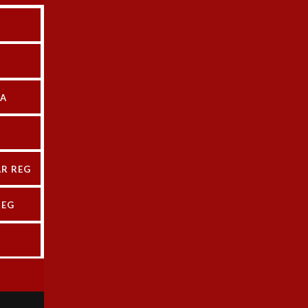
VULA PASO ANGULAR SVA 
B6020
aso Angular para Amoniaco SVA
$
404.615
+ IVA
Add to cart
CA
R REG
REG
VULA PASO ANGULAR SVA 