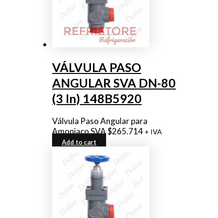
VÁLVULA PASO
ANGULAR SVA DN-80
(3 In) 148B5920
Válvula Paso Angular para
Amoniaco SVA
$
265.714
+ IVA
Add to cart