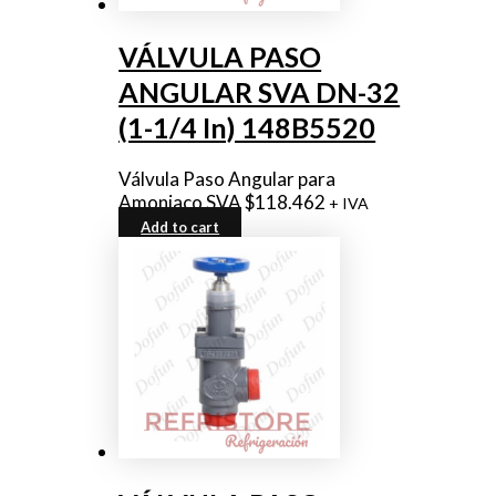
VÁLVULA PASO
ANGULAR SVA DN-32
(1-1/4 In) 148B5520
Válvula Paso Angular para
Amoniaco SVA
$
118.462
+ IVA
Add to cart