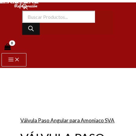
Ir
VÁLVULA
Main
Búsqueda
Menu
al
PASO
de
ANGULAR
contenido
productos
SVA
DN-
250
(10
In)
148B3767
quantity
Válvula Paso Angular para Amoniaco SVA