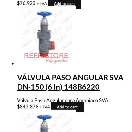
$
76.923
+ IVA
Add to cart
VÁLVULA PASO ANGULAR SVA
DN-150 (6 In) 148B6220
Válvula Paso Angular para Amoniaco SVA
$
843.878
+ IVA
Add to cart