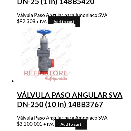
DN-25 (1 In) 148B5420
Válvula Paso Angular para Amoniaco SVA
$
92.308
+ IVA
Add to cart
VÁLVULA PASO ANGULAR SVA
DN-250 (10 In) 148B3767
Válvula Paso Angular para Amoniaco SVA
$
3.100.001
+ IVA
Add to cart