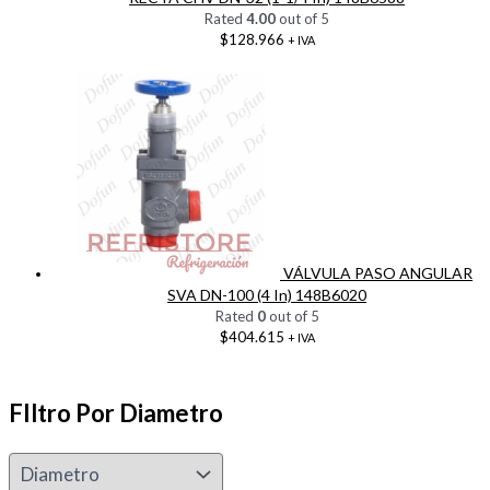
Rated
4.00
out of 5
$
128.966
+ IVA
VÁLVULA PASO ANGULAR
SVA DN-100 (4 In) 148B6020
Rated
0
out of 5
$
404.615
+ IVA
FIltro Por Diametro