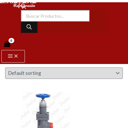
Ir
Main
Búsqueda
Menu
al
de
contenido
productos
Home
/ Product Equipamiento / Volante
Volante
Showing 1–12 of 53 results