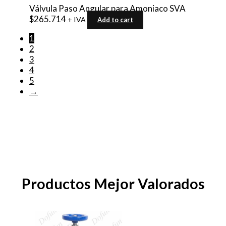
Válvula Paso Angular para Amoniaco SVA
$
265.714
+ IVA
Add to cart
1
2
3
4
5
→
Productos Mejor Valorados