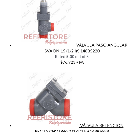
VÁLVULA PASO ANGULAR
SVA DN-15 (1/2 In) 148B5220
Rated
5.00
out of 5
$
76.923
+ IVA
VÁLVULA RETENCION
RECTA CHV DN-32 (1-1/4 In) 148B6588