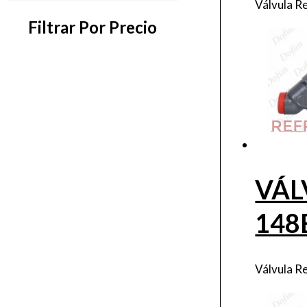
Válvula R
Filtrar Por Precio
VÁL
148
Válvula R