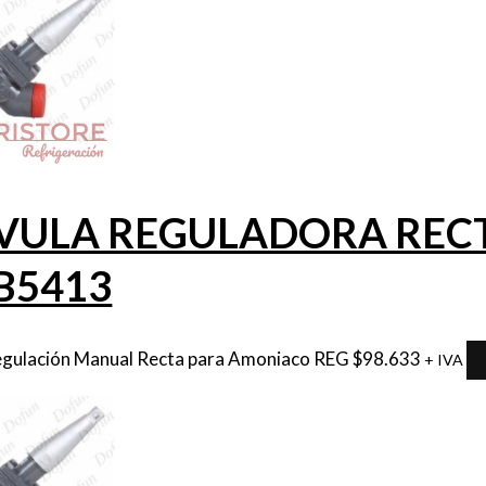
VULA REGULADORA RECTA 
B5413
egulación Manual Recta para Amoniaco REG
$
98.633
+ IVA