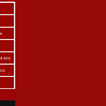
VULA REGULADORA ANGUL
B5303
egulación Manual Angular para Amoniaco REG
$
83.895
+ IVA
CA
R REG
REG
VULA REGULADORA ANGUL