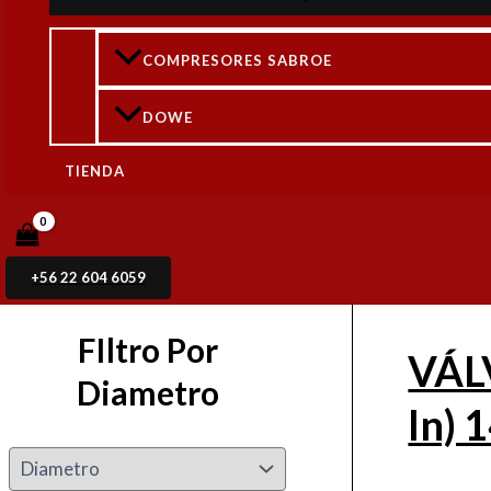
148
COMPRESORES SABROE
Válvula R
DOWE
TIENDA
VÁLVULA PASO ANGULAR SVA
DN-100 (4 In) 148B6020
Rated
0
out of 5
$
404.615
+ IVA
+56 22 604 6059
FIltro Por
VÁL
Diametro
In)