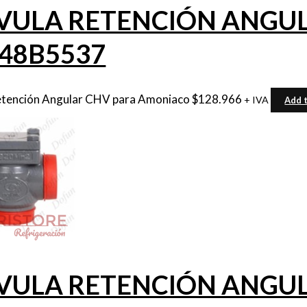
VULA RETENCIÓN ANGULA
 148B5537
etención Angular CHV para Amoniaco
$
128.966
+ IVA
Add t
VULA RETENCIÓN ANGULA