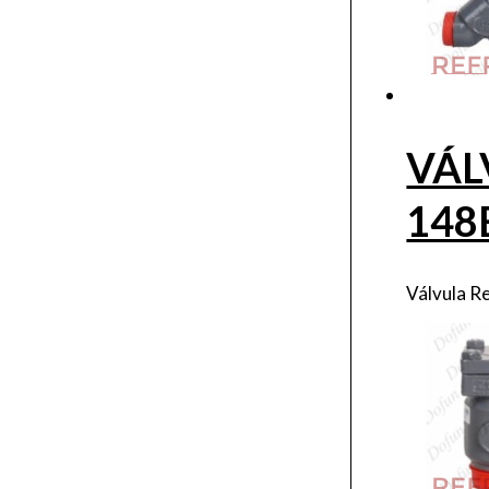
VÁL
148
Válvula R