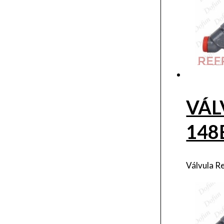
VÁL
148
Válvula R