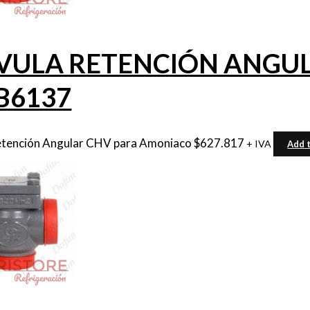
VULA RETENCIÓN ANGULA
B6137
etención Angular CHV para Amoniaco
$
627.817
+ IVA
Add t