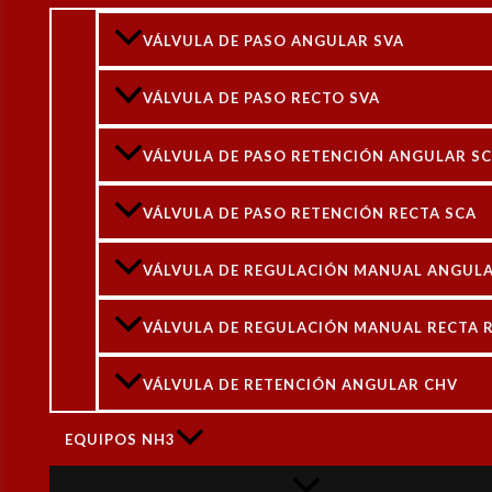
VÁL
VÁLVULA DE PASO ANGULAR SVA
VÁLVULA PASO ANGULAR SVA
148
DN-15 (1/2 In) 148B5220
Rated
5.00
out of 5
VÁLVULA DE PASO RECTO SVA
$
76.923
+ IVA
Válvula R
VÁLVULA DE PASO RETENCIÓN ANGULAR S
VÁLVULA DE PASO RETENCIÓN RECTA SCA
VÁLVULA DE REGULACIÓN MANUAL ANGULA
VÁLVULA DE REGULACIÓN MANUAL RECTA 
VÁLVULA RETENCION RECTA
VÁLVULA DE RETENCIÓN ANGULAR CHV
CHV DN-32 (1-1/4 In) 148B6588
Rated
4.00
out of 5
VÁL
$
128.966
+ IVA
EQUIPOS NH3