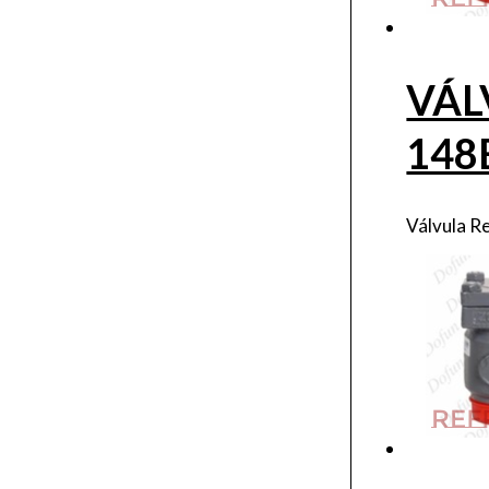
VÁL
148
Válvula R