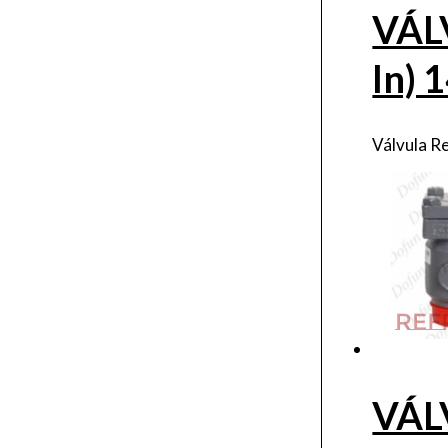
VÁL
In)
Válvula R
VÁL