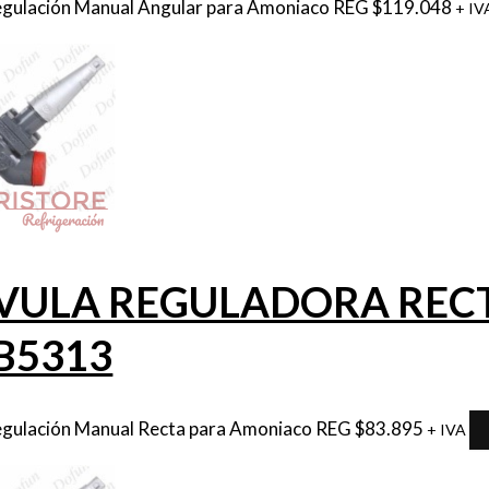
egulación Manual Angular para Amoniaco REG
$
119.048
+ IV
VULA REGULADORA RECTA 
B5313
egulación Manual Recta para Amoniaco REG
$
83.895
+ IVA