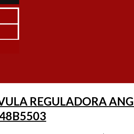
B5403
egulación Manual Angular para Amoniaco REG
$
98.633
+ IVA
VULA REGULADORA ANGUL
 148B5503