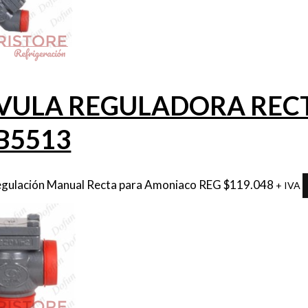
VULA REGULADORA RECTA 
B5513
egulación Manual Recta para Amoniaco REG
$
119.048
+ IVA