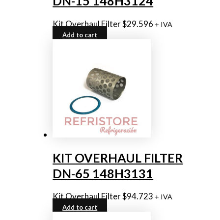
DN-15 148H3124
Kit Overhaul Filter
$
29.596
+ IVA
Add to cart
KIT OVERHAUL FILTER
DN-65 148H3131
Kit Overhaul Filter
$
94.723
+ IVA
Add to cart