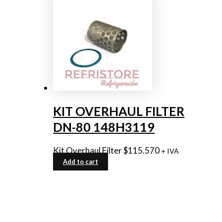
KIT OVERHAUL FILTER
DN-80 148H3119
Kit Overhaul Filter
$
115.570
+ IVA
Add to cart