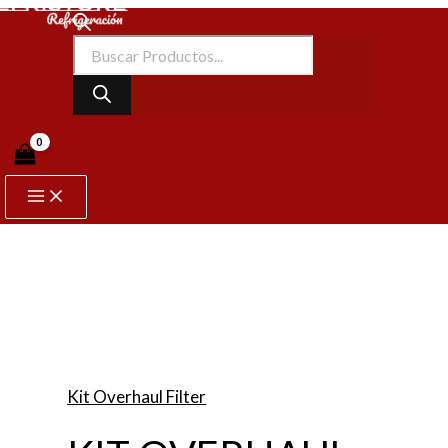
Ir
KIT
Main
Búsqueda
Menu
al
OVERHAUL
de
FILTER
contenido
productos
DN-
125
148H3133
quantity
Kit Overhaul Filter